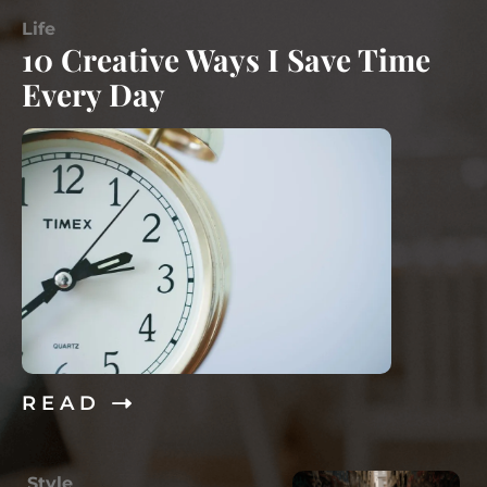
Life
10 Creative Ways I Save Time
Every Day
R E A D
Style